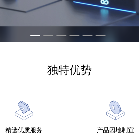
独特优势
精选优质服务
产品因地制宜