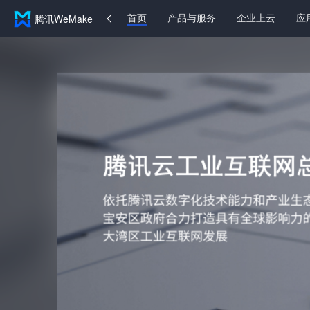
首页
产品与服务
企业上云
应
腾讯WeMake