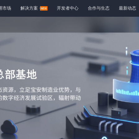
用市场
解决方案
开发者中心
合作与生态
最新动态